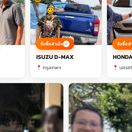
รับซื้อสำเร็จ
รับซื้อส
✓
ISUZU D-MAX
HOND
กรุงเทพฯ
นครศร