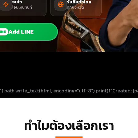
จบไว
รับซื้อทั่วไทย
โอนเงินทันที
ทุกจังหวัด
Add LINE
INE
) path.write_text(html, encoding="utf-8") print(f"Created: {p
ทำไมต้องเลือกเรา