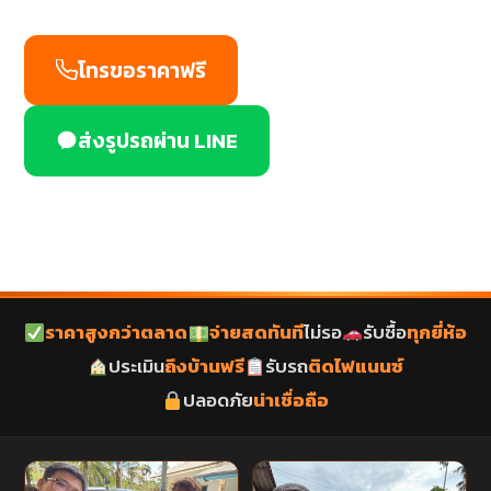
โทรขอราคาฟรี
ส่งรูปรถผ่าน LINE
ราคาสูงกว่าตลาด
จ่ายสดทันที
ไม่รอ
รับซื้อ
ทุกยี่ห้อ
ประเมิน
ถึงบ้านฟรี
รับรถ
ติดไฟแนนซ์
ปลอดภัย
น่าเชื่อถือ