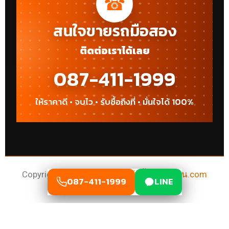
☎
สนใจขายรถมือสอง
ติดต่อเราได้เลย
087-411-1999
ให้ราคาดี • จบไว • รับซื้อถึงที่ • มั่นใจได้ 100%
Copyright 202 | Powered by
รับซื้อรถใกล้ฉัน.com
087-411-1999
LINE