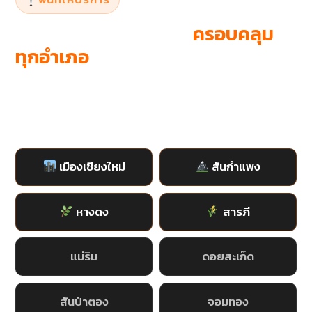
รับซื้อรถยนต์เชียงใหม่
ครอบคลุม
ทุกอำเภอ
รับซื้อรถถึงที่เชียงใหม่ทุกอำเภอ ไม่ต้องขับรถออกจาก
บ้าน
เมืองเชียงใหม่
สันกำแพง
หางดง
สารภี
แม่ริม
ดอยสะเก็ด
สันป่าตอง
จอมทอง