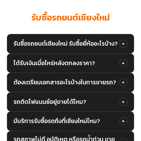
คำถามที่พบบ่อย
รับซื้อรถยนต์เชียงใหม่
รับซื้อรถยนต์เชียงใหม่ รับซื้อยี่ห้ออะไรบ้าง?
+
รับซื้อรถทุกยี่ห้อ ไม่ว่าจะเป็น Toyota, Honda, Isuzu,
ได้รับเงินเมื่อไหร่หลังตกลงราคา?
+
Mitsubishi, Ford, Mazda, Nissan, Mercedes-Benz,
จ่ายสดภายใน 1 ชั่วโมงหลังตกลงราคาและตรวจ
BMW, Audi, Volvo และยี่ห้ออื่นๆ ทั้งรถเก๋ง รถกระบะ
ต้องเตรียมเอกสารอะไรบ้างในการขายรถ?
+
เอกสารครบ ไม่รอนาน ไม่มีเช็คล่วงหน้า จ่ายสดหรือ
รถ SUV รถตู้ รถสปอร์ต ทุกประเภท
เตรียมเพียง 3 อย่าง คือ (1) สมุดทะเบียนรถ (เล่ม
โอนเงินให้ทันทีจริงๆ
รถติดไฟแนนซ์อยู่ขายได้ไหม?
+
ทะเบียน) (2) บัตรประชาชนเจ้าของรถ (3) กุญแจรถ
ได้เลยครับ รถติดไฟแนนซ์ขายได้ เราช่วยปิดไฟแนนซ์
เราดูแลเรื่องโอนทะเบียนและเอกสารอื่นๆ ให้ทั้งหมด
มีบริการรับซื้อรถถึงที่เชียงใหม่ไหม?
+
ให้และจ่ายส่วนต่างให้คุณทันที ทีมงานประสานงานกับ
มีบริการรับซื้อรถถึงที่เชียงใหม่ฟรีทุกอำเภอ เมือง
ไฟแนนซ์ให้ทั้งหมด คุณแค่รับเงินส่วนต่างเพียงอย่าง
รถสภาพไม่ดี อุบัติเหตุ หรือรถน้ำท่วม ขาย