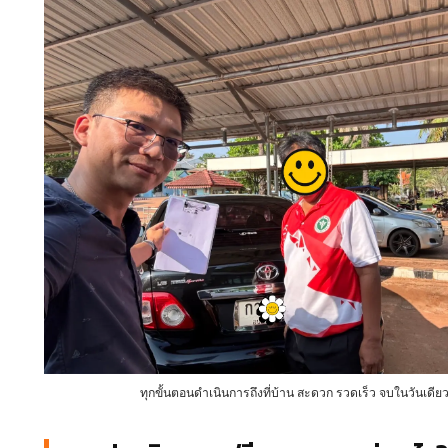
ทุกขั้นตอนดำเนินการถึงที่บ้าน สะดวก รวดเร็ว จบในวันเดีย