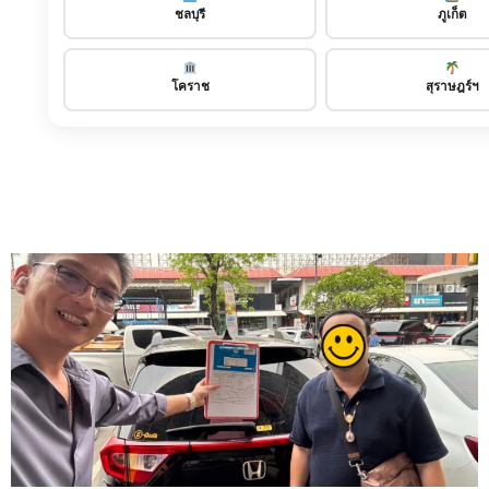
ชลบุรี
ภูเก็ต
โคราช
สุราษฎร์ฯ