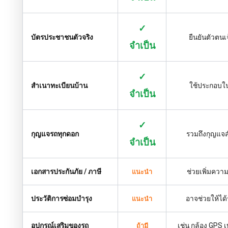
✓
บัตรประชาชนตัวจริง
ยืนยันตัวตนเ
จำเป็น
✓
สำเนาทะเบียนบ้าน
ใช้ประกอบใ
จำเป็น
✓
กุญแจรถทุกดอก
รวมถึงกุญแจส
จำเป็น
เอกสารประกันภัย / ภาษี
ช่วยเพิ่มความน
แนะนำ
ประวัติการซ่อมบำรุง
อาจช่วยให้ได้
แนะนำ
อุปกรณ์เสริมของรถ
เช่น กล้อง GPS 
ถ้ามี