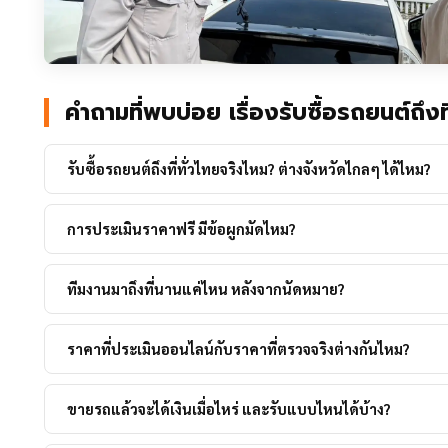
คำถามที่พบบ่อย เรื่องรับซื้อรถยนต์ถึงที
รับซื้อรถยนต์ถึงที่ทั่วไทยจริงไหม? ต่างจังหวัดไกลๆ ได้ไหม?
จริงครับ เราให้บริการทุกจังหวัดทั่วประเทศไทย ไม่ว่าจะอยู่ใน
เชีย
การประเมินราคาฟรี มีข้อผูกมัดไหม?
หรือจังหวัดอื่นๆ ทีมงานประจำภูมิภาคพร้อมเดินทางมาหาคุณโดยไม
ทาง
ไม่มีข้อผูกมัดใดๆ ทั้งสิ้นครับ การประเมินฟรีสมบูรณ์แบบ ถ้าคุณ
ทีมงานมาถึงที่นานแค่ไหน หลังจากนัดหมาย?
หรือเปลี่ยนใจไม่อยากขาย สามารถปฏิเสธได้ทันที ทีมงานจะขอบค
ทางกลับโดยไม่มีค่าใช้จ่ายใดๆ
ขึ้นอยู่กับพื้นที่ครับ สำหรับกรุงเทพและปริมณฑล ทีมงานมาได้ภาย
ราคาที่ประเมินออนไลน์กับราคาที่ตรวจจริงต่างกันไหม?
เดียวกัน ต่างจังหวัดใหญ่อย่าง
ชลบุรี
หรือ
นครราชสีมา
ก็มาได้ภาย
เดียวกัน จังหวัดอื่นๆ นัดล่วงหน้า 1 วัน
ราคาเบื้องต้นที่แจ้งออนไลน์เป็นการประเมินจากข้อมูลที่คุณให้มา
ขายรถแล้วจะได้เงินเมื่อไหร่ และรับแบบไหนได้บ้าง?
ตรวจสอบจริง ราคาอาจปรับเล็กน้อยตามสภาพจริงของรถ แต่ทีมง
เหตุผลทุกอย่างอย่างโปร่งใส และคุณมีสิทธิ์ตัดสินใจก่อนที่จะตกล
ได้รับเงินทันทีหลังดำเนินการโอนกรรมสิทธิ์เสร็จครับ สามารถเลือก