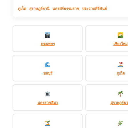
ภูเก็ต
สุราษฎร์ธานี
นครศรีธรรมราช
ประจวบคีรีขันธ์
กรุงเทพฯ
เชียงใหม่
ชลบุรี
ภูเก็ต
นครราชสีมา
สุราษฎร์ธา